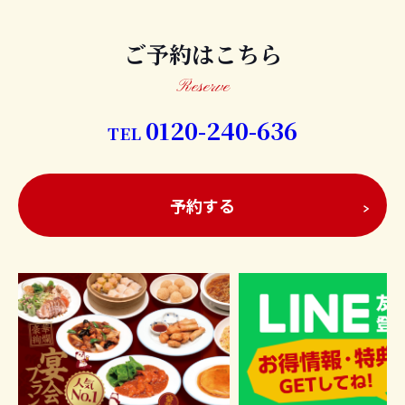
ご予約はこちら
弊社は大津市で「中国料理 あたか飯店」として営業して
Reserve
います。
0120-240-636
TEL
弊社の強みは、高級食材を使った料理から、親しみのあ
る定番料理まで豊富に揃っていること。
予約する
お子様からお年寄り方までご満足いただけるよう、料理
はもちろん心のこもったサービスを提供しています。
今回は業務拡大に伴い新たな仲間を募集します。
先輩スタッフによる丁寧な指導もありますから、未経験
の方も安心してご応募ください。